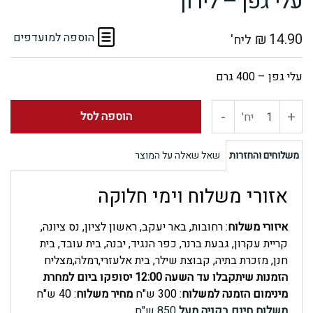
עלי גפן – לירון
14.90
₪
הוספה למועדפים
ליח'
עלי גפן – 400 גרם
-
+
כמות
הוספה לסל
יח'
של
משלוחים והחזרות
שאל שאלה על המוצר
עלי
אזורי משלוח וימי חלוקה
גפן
איזורי משלוח
: רחובות, באר יעקב, ראשון לציון, נס ציונה,
-
קריית עקרון, גבעת ברנר, כפר הנגיד, יבנה, בית עובד, בית
חנן, מזכרת בתיה, קבוצת שילר, בית אלעזרי,רמלה,מצליח
לירון
הזמנות שיתקבלו עד השעה 12:00 יסופקו ביום למחרת
מינימום הזמנה למשלוח
: 300 ש"ח
מחיר משלוח
: 40 ש"ח
משלוח חינם בקניה מעל
850 ש"ח