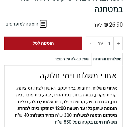
במטחנה
26.90
₪
הוספה למועדפים
ליח'
-
+
כמות
הוספה לסל
יח'
של
משלוחים והחזרות
שאל שאלה על המוצר
תערובת
אזורי משלוח וימי חלוקה
תיבול
איזורי משלוח
: רחובות, באר יעקב, ראשון לציון, נס ציונה,
פיקנטית
קריית עקרון, גבעת ברנר, כפר הנגיד, יבנה, בית עובד, בית
חנן, מזכרת בתיה, קבוצת שילר, בית אלעזרי,רמלה,מצליח
חריפה
הזמנות שיתקבלו עד השעה 12:00 יסופקו ביום למחרת
מינימום הזמנה למשלוח
: 300 ש"ח
מחיר משלוח
: 40 ש"ח
במטחנה
משלוח חינם בקניה מעל
850 ש"ח