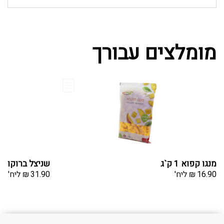
מומלצים עבורך
מנגו קפוא 1 ק`ג
שניצל ברוקולי טבעו
16.90
₪
ליח'
31.90
₪
ליח'