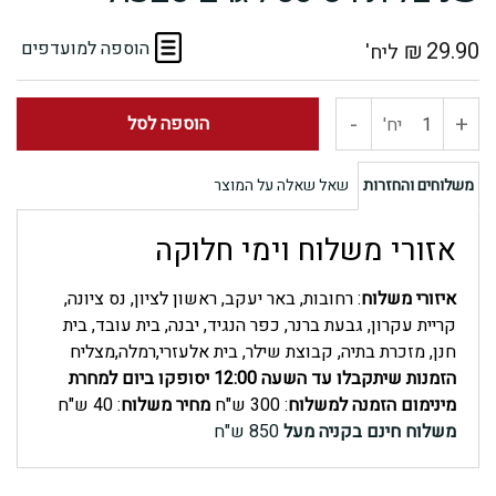
29.90
₪
הוספה למועדפים
ליח'
-
+
כמות
הוספה לסל
יח'
של
משלוחים והחזרות
שאל שאלה על המוצר
שניצל
אזורי משלוח וימי חלוקה
תירס
איזורי משלוח
: רחובות, באר יעקב, ראשון לציון, נס ציונה,
750
קריית עקרון, גבעת ברנר, כפר הנגיד, יבנה, בית עובד, בית
חנן, מזכרת בתיה, קבוצת שילר, בית אלעזרי,רמלה,מצליח
גרם
הזמנות שיתקבלו עד השעה 12:00 יסופקו ביום למחרת
מינימום הזמנה למשלוח
: 300 ש"ח
מחיר משלוח
: 40 ש"ח
טבעול
משלוח חינם בקניה מעל
850 ש"ח