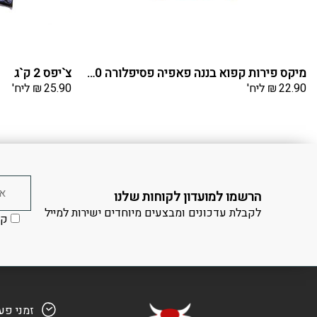
מיקס פירות קפוא בננה פאפיה פסיפלורה 600 גרם
צ`יפס 2 ק`ג
22.90
₪
ליח'
25.90
₪
ליח'
הרשמו למועדון לקוחות שלנו
לקבלת עדכונים ומבצעים מיוחדים ישירות למייל
קר
זמני פע