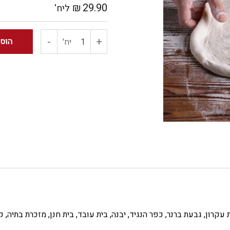
₪
29.90
ליח'
-
+
כמות
הוס
יח'
של
פיצה
השף
מאיטליה
ית עקרון, גבעת ברנר, כפר הנגיד, יבנה, בית עובד, בית חנן, מזכרת בתיה,