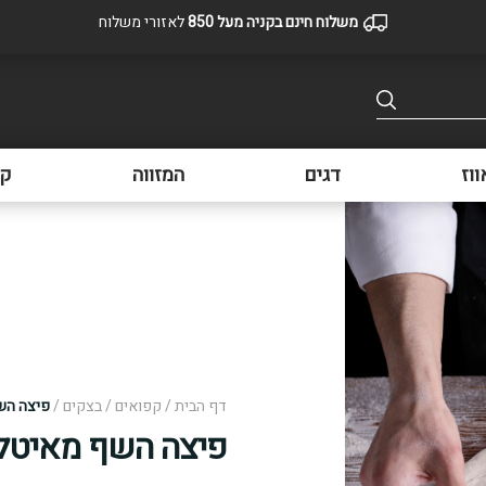
משלוח חינם בקניה מעל 850
לאזורי משלוח
ווז
דגים
המזווה
קפ
דף הבית
/
קפואים
/
בצקים
/
פיצה הש
פיצה השף מאיטל