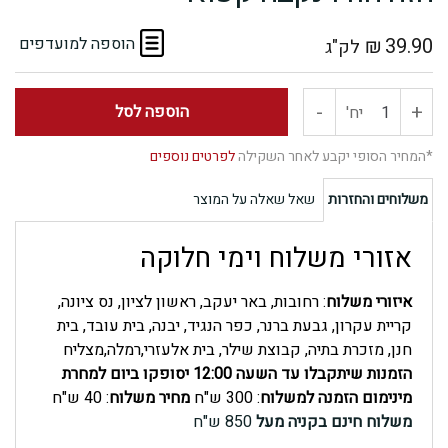
39.90
₪
הוספה למועדפים
לק"ג
-
+
כמות
הוספה לסל
יח'
של
*המחיר הסופי יקבע לאחר השקילה
לפרטים נוספים
חזה
משלוחים והחזרות
שאל שאלה על המוצר
הודו
אזורי משלוח וימי חלוקה
נקבה
איזורי משלוח
: רחובות, באר יעקב, ראשון לציון, נס ציונה,
קריית עקרון, גבעת ברנר, כפר הנגיד, יבנה, בית עובד, בית
קפוא
חנן, מזכרת בתיה, קבוצת שילר, בית אלעזרי,רמלה,מצליח
הזמנות שיתקבלו עד השעה 12:00 יסופקו ביום למחרת
מינימום הזמנה למשלוח
: 300 ש"ח
מחיר משלוח
: 40 ש"ח
משלוח חינם בקניה מעל
850 ש"ח