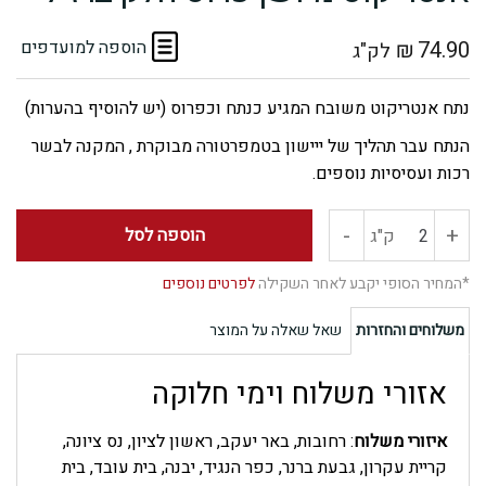
74.90
₪
הוספה למועדפים
לק"ג
נתח אנטריקוט משובח המגיע כנתח וכפרוס (יש להוסיף בהערות)
הנתח עבר תהליך של ייישון בטמפרטורה מבוקרת , המקנה לבשר
רכות ועסיסיות נוספים.
-
+
כמות
הוספה לסל
ק"ג
של
*המחיר הסופי יקבע לאחר השקילה
לפרטים נוספים
אנטריקוט
משלוחים והחזרות
שאל שאלה על המוצר
מיושן
אזורי משלוח וימי חלוקה
פרוס
איזורי משלוח
: רחובות, באר יעקב, ראשון לציון, נס ציונה,
קריית עקרון, גבעת ברנר, כפר הנגיד, יבנה, בית עובד, בית
חלק