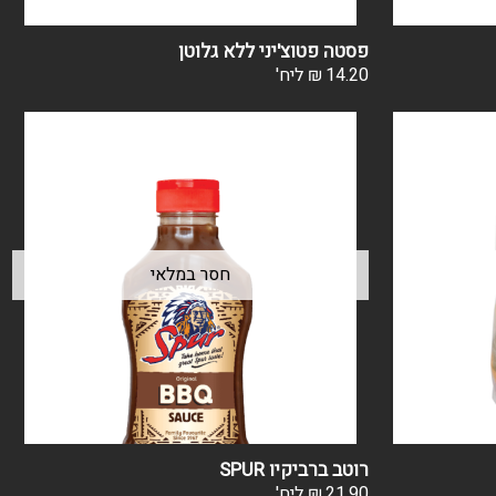
פסטה פטוצ'יני ללא גלוטן
14.20
₪
ליח'
רוטב ברביקיו SPUR
21.90
₪
ליח'