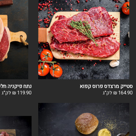
סטייק מרצדס פרוס קפוא
נתח פיקניה חל
164.90
₪
לק"ג
119.90
₪
לק"ג