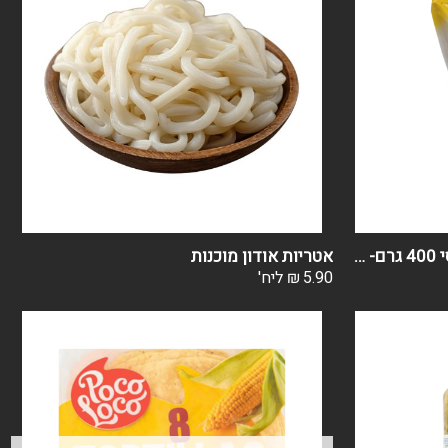
תיבול לשניצל פירורי לחם קלאסי 400 גרם- פרג
אטריות אודון מוכנות
5.90
₪
ליח'