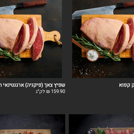
ק קפוא
שפיץ צאך (פיקניה) ארגנטינאי ח
159.90
₪
לק"ג