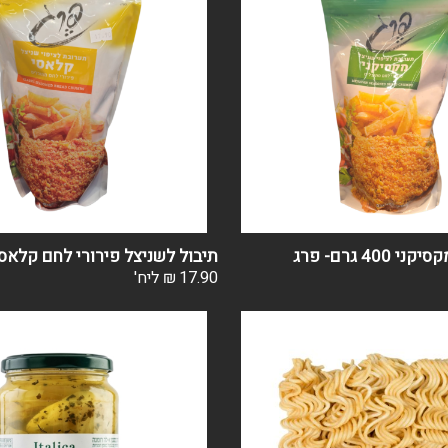
40 גרם- פרג
17.90
₪
ליח'