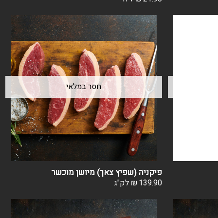
פיקניה (שפיץ צאך) מיושן מוכשר
139.90
₪
לק"ג