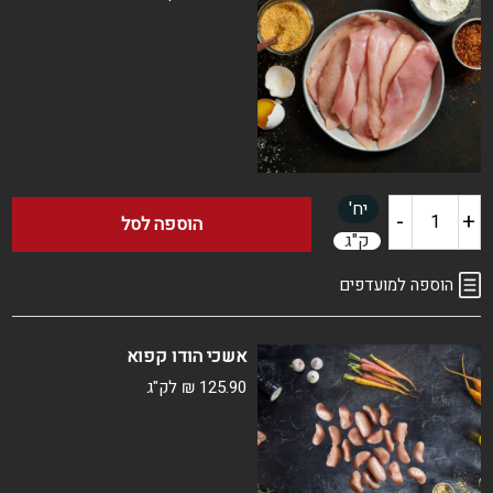
טרי
יח'
-
+
כמות
הוספה לסל
ק"ג
של
הוספה למועדפים
שניצל
אשכי הודו קפוא
עוף
125.90
₪
לק"ג
טרי