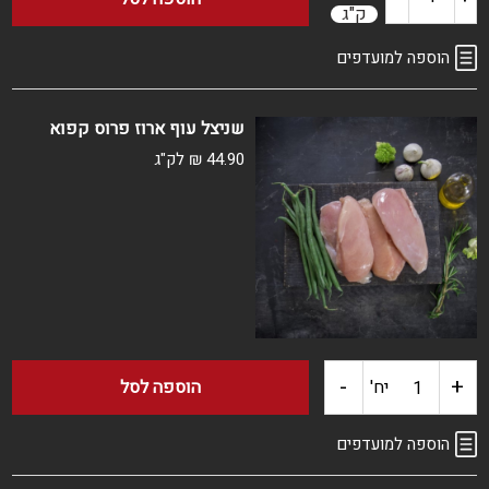
ק"ג
של
הוספה למועדפים
עוף
שניצל עוף ארוז פרוס קפוא
שלם
44.90
₪
לק"ג
קפוא
ארוז
-
+
כמות
יח'
הוספה לסל
של
הוספה למועדפים