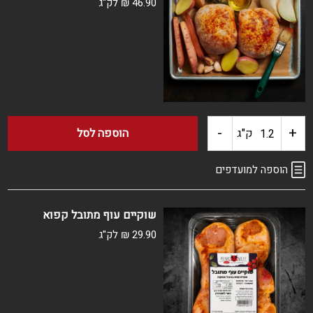
46.90
₪
לק"ג
עוף
ארוז
קפוא
-
+
כמות
ק"ג
הוספה לסל
של
הוספה למועדפים
פרגיות
שוקיים עוף מתובל קפוא
ממולאות
29.90
₪
לק"ג
אורז
מתובל