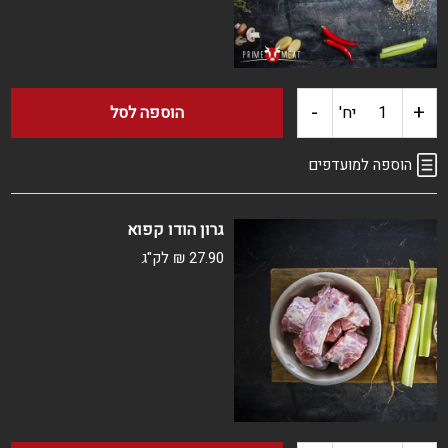
-
+
כמות
יח'
הוספה לסל
של
הוספה למועדפים
אשכי
גרון הודו קפוא
הודו
27.90
₪
לק"ג
קפוא