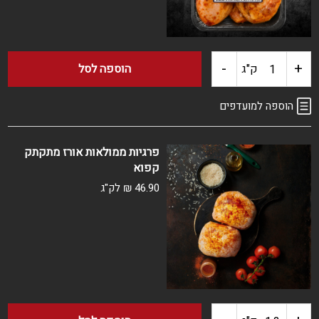
קפוא
-
+
כמות
ק"ג
הוספה לסל
של
הוספה למועדפים
שוקיים
פרגיות ממולאות אורז מתקתק
קפוא
עוף
46.90
₪
לק"ג
מתובל
קפוא