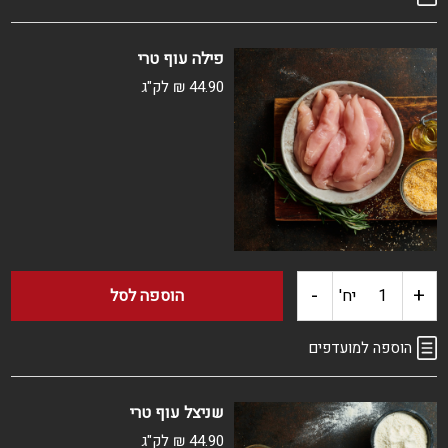
פילה
פילה עוף טרי
עוף
44.90
₪
לק"ג
ארוז
קפוא
-
+
כמות
יח'
הוספה לסל
של
הוספה למועדפים
פילה
שניצל עוף טרי
עוף
44.90
₪
לק"ג