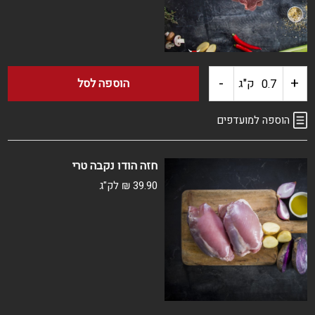
-
+
כמות
ק"ג
הוספה לסל
של
הוספה למועדפים
טחול
חזה הודו נקבה טרי
עוף
39.90
₪
לק"ג
ממולא
קפוא
ארוז