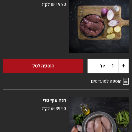
עוף
19.90
₪
לק"ג
קפוא
-
+
כמות
יח'
הוספה לסל
של
הוספה למועדפים
כבד
חזה עוף טרי
עוף
39.90
₪
לק"ג
טרי