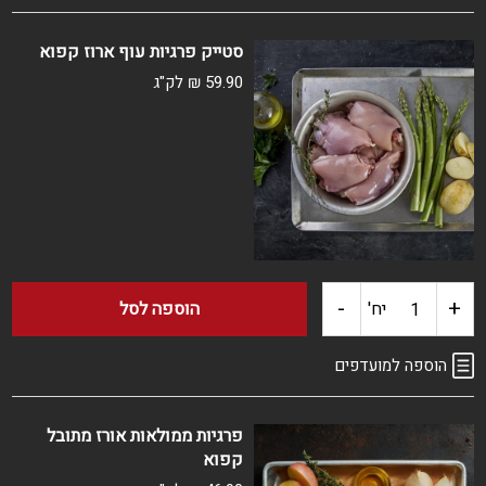
חזה
סטייק פרגיות עוף ארוז קפוא
הודו
59.90
₪
לק"ג
נקבה
קפוא
-
+
כמות
יח'
הוספה לסל
של
הוספה למועדפים
סטייק
פרגיות ממולאות אורז מתובל
קפוא
פרגיות