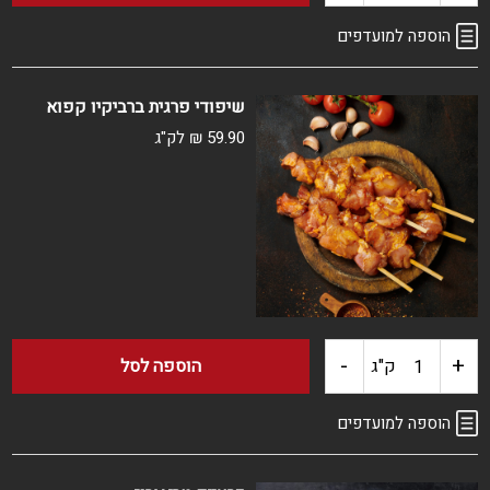
של
הוספה למועדפים
שיפודי
שיפודי פרגית ברביקיו קפוא
פרגית
59.90
₪
לק"ג
בשום
ודבש
קפוא
-
+
כמות
ק"ג
הוספה לסל
של
הוספה למועדפים
שיפודי