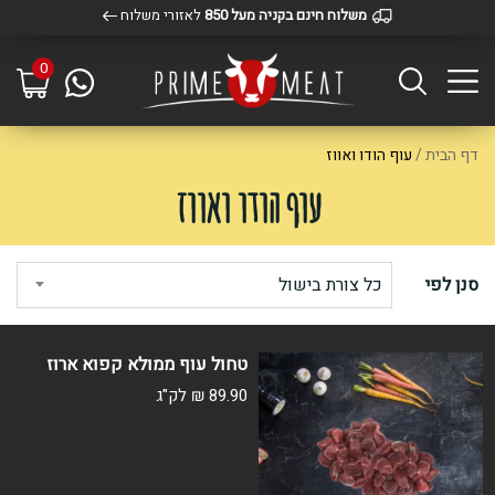
משלוח חינם בקניה מעל 850
לאזורי משלוח
0
דף הבית
/
עוף הודו ואווז
עוף הודו ואווז
סנן לפי
כל צורת בישול
טחול עוף ממולא קפוא ארוז
89.90
₪
לק"ג