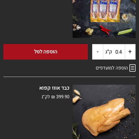
קפוא
ארוז
-
+
כמות
ק"ג
הוספה לסל
של
הוספה למועדפים
חזה
כבד אווז קפוא
אווז
399.90
₪
לק"ג
קפוא