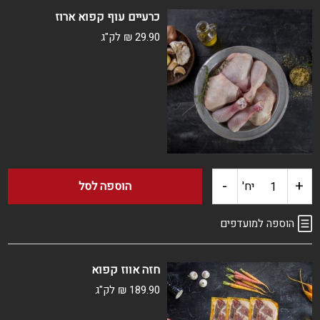
שניצל
כרעיים עוף קפוא ארוז
עוף
29.90
₪
לק"ג
ארוז
פרוס
קפוא
-
+
כמות
יח'
הוספה לסל
של
הוספה למועדפים
כרעיים
חזה אווז קפוא
עוף
189.90
₪
לק"ג