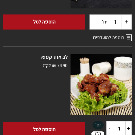
-
+
כמות
יח'
הוספה לסל
של
הוספה למועדפים
כבד
לב אווז קפוא
אווז
74.90
₪
לק"ג
קפוא
יח'
-
+
כמות
הוספה לסל
ק"ג