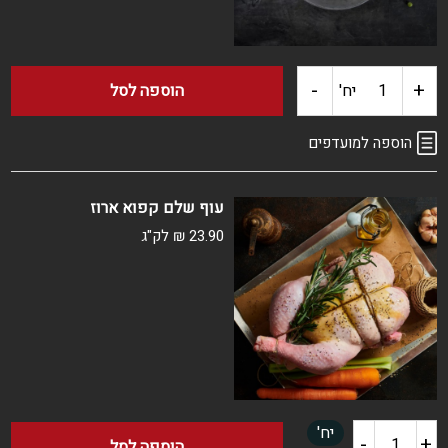
-
+
כמות
יח'
הוספה לסל
של
הוספה למועדפים
חזה
עוף שלם קפוא ארוז
עוף
23.90
₪
לק"ג
חצוי
קפוא
יח'
-
+
כמות
הוספה לסל