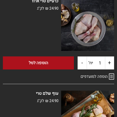
כרעיים טרי ארוז
פרגית
24.90
₪
לק"ג
ברביקיו
קפוא
-
+
כמות
יח'
הוספה לסל
של
הוספה למועדפים
כרעיים
עוף שלם טרי
טרי
24.90
₪
לק"ג
ארוז