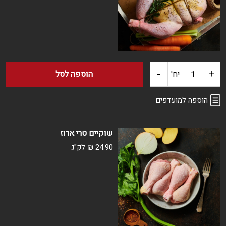
-
+
כמות
יח'
הוספה לסל
של
הוספה למועדפים
עוף
שוקיים טרי ארוז
שלם
24.90
₪
לק"ג
טרי