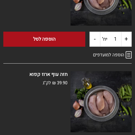
ארוז
-
+
כמות
יח'
הוספה לסל
של
הוספה למועדפים
חזה
חזה עוף ארוז קפוא
עוף
39.90
₪
לק"ג
טרי