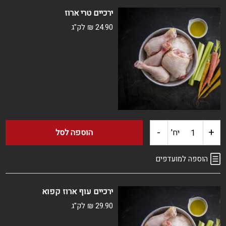
שניצל
ירכיים טרי ארוז
עוף
24.90
₪
לק"ג
פרוס
קפוא
-
+
כמות
יח'
הוספה לסל
של
הוספה למועדפים
ירכיים
ירכיים עוף ארוז קפוא
טרי
29.90
₪
לק"ג