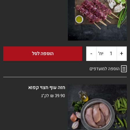
טרי
-
+
כמות
יח'
הוספה לסל
של
הוספה למועדפים
שיפודי
חזה עוף חצוי קפוא
לבבות
39.90
₪
לק"ג
עוף
קפוא