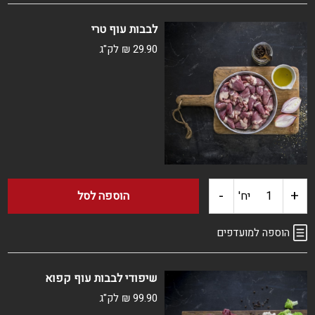
לבבות
לבבות עוף טרי
עוף
29.90
₪
לק"ג
ארוז
קפוא
-
+
כמות
יח'
הוספה לסל
של
הוספה למועדפים
לבבות
שיפודי לבבות עוף קפוא
עוף
99.90
₪
לק"ג