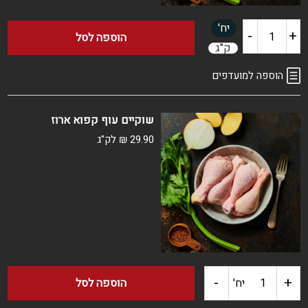
יח'
-
+
כמות
הוספה לסל
ק"ג
של
הוספה למועדפים
שוקיים
שוקיים עוף קפוא ארוז
טרי
29.90
₪
לק"ג
ארוז
-
+
כמות
יח'
הוספה לסל