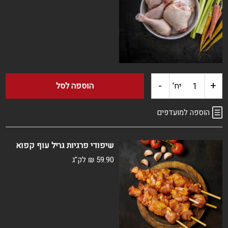
ארוז
-
+
כמות
יח'
הוספה לסל
של
הוספה למועדפים
ירכיים
שיפודי פרגיות גריל עוף קפוא
עוף
59.90
₪
לק"ג
ארוז
קפוא