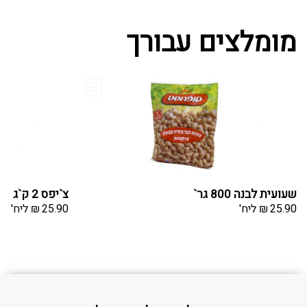
מומלצים עבורך
שעועית לבנה 800 גר`
צ`יפס 2 ק`ג
25.90
₪
ליח'
25.90
₪
ליח'