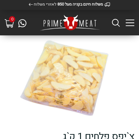
משלוח חינם בקניה מעל 850
לאזורי משלוח
0
צ`יפס פלחים 1 ק`ג