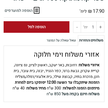
17.90
₪
הוספה למועדפים
ליח'
-
+
כמות
הוספה לסל
יח'
של
משלוחים והחזרות
שאל שאלה על המוצר
פפריקה
אזורי משלוח וימי חלוקה
מתוקה
איזורי משלוח
: רחובות, באר יעקב, ראשון לציון, נס ציונה,
150
קריית עקרון, גבעת ברנר, כפר הנגיד, יבנה, בית עובד, בית
חנן, מזכרת בתיה, קבוצת שילר, בית אלעזרי,רמלה,מצליח
גרם
הזמנות שיתקבלו עד השעה 12:00 יסופקו ביום למחרת
מינימום הזמנה למשלוח
: 300 ש"ח
מחיר משלוח
: 40 ש"ח
-
משלוח חינם בקניה מעל
850 ש"ח
פרג