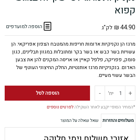
קפוא
44.90
₪
הוספה למועדפים
לק"ג
מרגז הן נקניקיות אדומות חריפות מהמטבח הצפון אפריקאי. הן
עשויות בשר כבש או בשר בקר ומתובלות במגוון תבלינים, כגון
סומק, פפריקה, פלפל קאיין או אריסה המקנים להן את צבען
האדום. בנקניקיות מרגז אותנטיות, החלק החיצוני העוטף של
הבשר עשוי מעיים.
-
+
כמות
הוספה לסל
יח'
של
*המחיר הסופי יקבע לאחר השקילה
לפרטים נוספים
נקניקיות
משלוחים והחזרות
שאל שאלה על המוצר
מרגז
אזורי משלוח וימי חלוקה