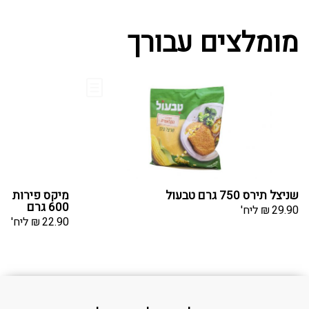
מומלצים עבורך
שניצל תירס 750 גרם טבעול
מיקס פירות קפ
600 גרם
29.90
₪
ליח'
22.90
₪
ליח'