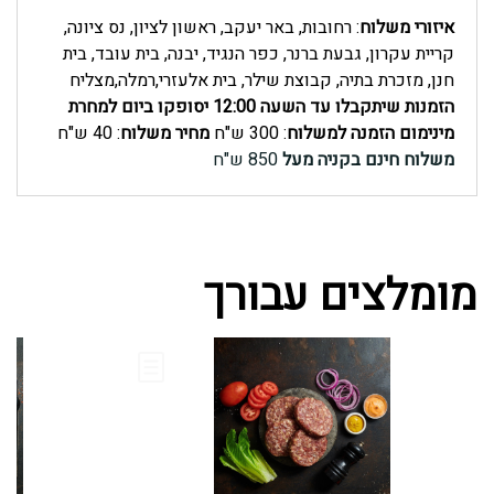
-
איזורי משלוח
: רחובות, באר יעקב, ראשון לציון, נס ציונה,
קריית עקרון, גבעת ברנר, כפר הנגיד, יבנה, בית עובד, בית
אריזה
חנן, מזכרת בתיה, קבוצת שילר, בית אלעזרי,רמלה,מצליח
הזמנות שיתקבלו עד השעה 12:00 יסופקו ביום למחרת
של
מינימום הזמנה למשלוח
: 300 ש"ח
מחיר משלוח
: 40 ש"ח
משלוח חינם בקניה מעל
850 ש"ח
כ-
1
ק"ג
מומלצים עבורך