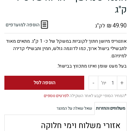
ק"ג
49.90
₪
הוספה למועדפים
לק"ג
אונטריפ מיושן חתוך לקוביות במשקל של כ- 1 ק"ג. מתאים מאוד
לתבשילי בישול ארוך, כמו לדוגמה גולש, חמין ותבשילי קדירה
למיניהם.
בעל מעט שומן ואינו מתכווץ בבישול.
-
+
כמות
הוספה לסל
יח'
של
*המחיר הסופי יקבע לאחר השקילה
לפרטים נוספים
אונטריפ
משלוחים והחזרות
שאל שאלה על המוצר
מיושן
אזורי משלוח וימי חלוקה