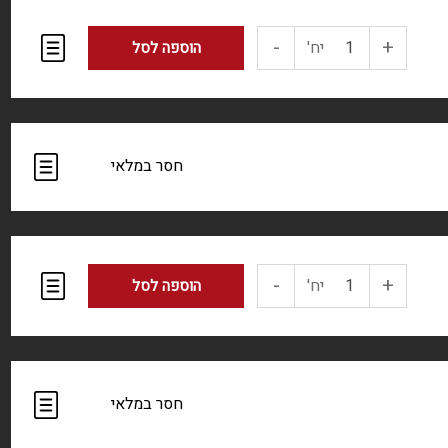
-
+
כמות
יח'
הוספה לסל
של
פול
ירוק
1
ק`ג
-
+
כמות
יח'
הוספה לסל
של
במיה
500