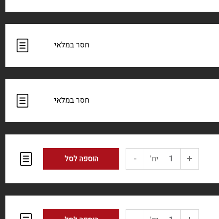
ק`ג
-
+
כמות
יח'
הוספה לסל
של
אפונה